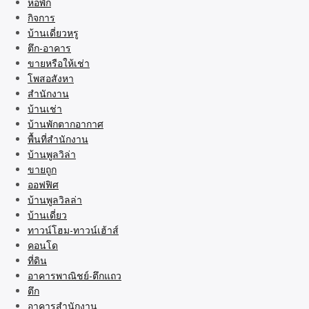
หอพัก
กิจการ
บ้านเดี่ยวหรู
ตึก-อาคาร
ขายหรือให้เช่า
โพสอสังหา
สำนักงาน
บ้านเช่า
บ้านพักตากอากาศ
พื้นที่สำนักงาน
บ้านพูลวิล่า
ขายถูก
ออฟฟิศ
บ้านพูลวิลล่า
บ้านเดี่ยว
ทาวน์โฮม-ทาวน์เฮ้าส์
คอนโด
ที่ดิน
อาคารพาณิชย์-ตึกแถว
ตึก
อาคารสำนักงาน