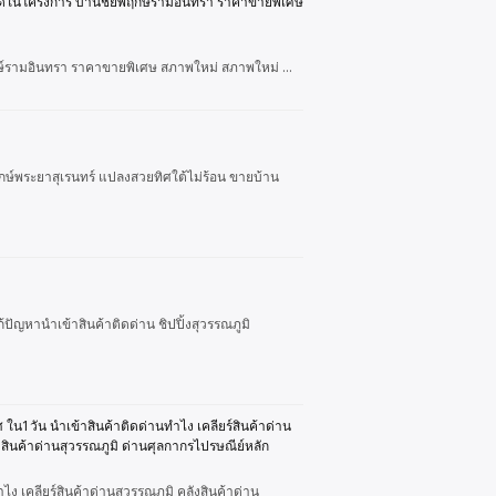
ที่สุดในโครงการ บ้านชัยพฤกษ์รามอินทรา ราคาขายพิเศษ
พฤกษ์รามอินทรา ราคาขายพิเศษ สภาพใหม่ สภาพใหม่ …
พฤกษ์พระยาสุเรนทร์ แปลงสวยทิศใต้ไม่ร้อน ขายบ้าน
ปัญหานำเข้าสินค้าติดด่าน ชิปปิ้งสุวรรณภูมิ
 ใน1วัน นำเข้าสินค้าติดด่านทำไง เคลียร์สินค้าด่าน
งสินค้าด่านสุวรรณภูมิ ด่านศุลกากรไปรษณีย์หลัก
ง เคลียร์สินค้าด่านสุวรรณภูมิ คลังสินค้าด่าน