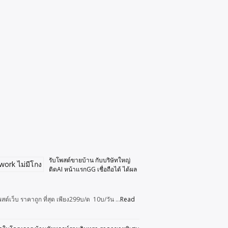
รับโพสต์ขายบ้าน กับบริษัทใหญ่
ติดAI หน้าแรกGG เชื่อถือได้ ได้ผล
สต์เว็บ ราคาถูก ที่สุด เพียง299บ/ด 10บ/วัน …
Read