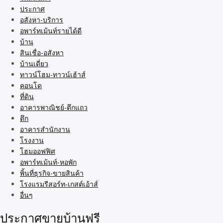
ประกาศ
อสังหา-บริการ
อพาร์ทเม้นท์รายได้ดี
บ้าน
สินเชื่อ-อสังหา
บ้านเดี่ยว
ทาวน์โฮม-ทาวน์เฮ้าส์
คอนโด
ที่ดิน
อาคารพาณิชย์-ตึกแถว
ตึก
อาคารสำนักงาน
โรงงาน
โฮมออฟฟิศ
อพาร์ทเม้นท์-หอพัก
พิ้นที่ธุรกิจ-ขายสินค้า
โรงแรมรีสอร์ท-เกสต์เอ้าส์
อื่นๆ
ประกาศขายบ้านฟรี