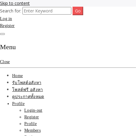
Skip to content
Search for:
รับจ้างโพสขายบ้าน ที่ดิน ไม่มีค่านายหน้า กับบริษัท SEO-AI เน้นติดหน้า
รับจ้างโพสขายบ้าน ที่ดิน
Log in
แรก บริการโพสต์ โปรโมท รับจ้างทำโฆษณา ราคาถูก เว็บขายบ้าน รับโพ
สอสังหา ติดหน้าแรกกูเกิ้ล ทีมงาน บริํษัทใหญ่ รับประกันผลงาน ที่เดียวใน
Register
ติดAI SEO กับบริษัทใหญ่
เมืองไทย ช่วยคุณขายบ้าน อสังหา สินค้าได้จริงๆ ราคาถูกและดี มีอยู่จริง
รับจ้างทำโฆษณา สินค้า
Menu
บ้านที่ดิน ราคา ถูกและดี
Close
ที่สุด บริการ โปรโมท
Home
โฆษณารับโพสอสังหา ทีม
รับโพสต์อสังหา
โพสต์ฟรี อสังหา
งาน บริํษัทใหญ่ เว็บขาย
ดูประกาศทั้งหมด
Profile
บ้าน คุณภาพอันดับ1
Login-out
Register
SEOขายบ้าน
Profile
Members