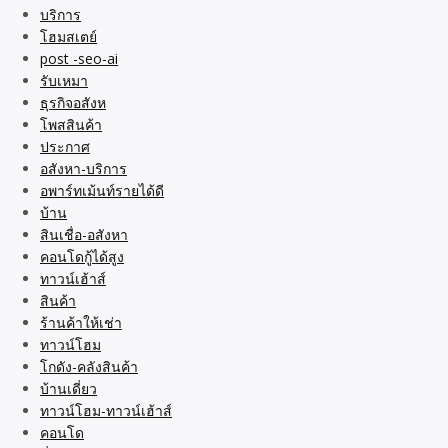
บริการ
โฮมสเตย์
post -seo-ai
รับเหมา
ธุรกิจอสังห
โพสสินค้า
ประกาศ
อสังหา-บริการ
อพาร์ทเม้นท์รายได้ดี
บ้าน
สินเชื่อ-อสังหา
คอนโดกู้ได้สูง
ทาวน์เฮ้าส์
สินค้า
ร้านค้าให้เช่า
ทาวน์โฮม
โกดัง-คลังสินค้า
บ้านเดี่ยว
ทาวน์โฮม-ทาวน์เฮ้าส์
คอนโด