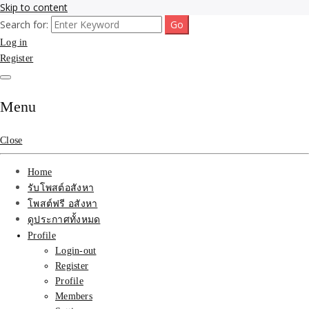
Skip to content
Search for:
รับจ้างโพสขายบ้าน ที่ดิน ไม่มีค่านายหน้า กับบริษัท SEO-AI เน้นติดหน้า
รับจ้างโพสขายบ้าน ที่ดิน
Log in
แรก บริการโพสต์ โปรโมท รับจ้างทำโฆษณา ราคาถูก เว็บขายบ้าน รับโพ
สอสังหา ติดหน้าแรกกูเกิ้ล ทีมงาน บริํษัทใหญ่ รับประกันผลงาน ที่เดียวใน
Register
ติดAI SEO กับบริษัทใหญ่
เมืองไทย ช่วยคุณขายบ้าน อสังหา สินค้าได้จริงๆ ราคาถูกและดี มีอยู่จริง
รับจ้างทำโฆษณา สินค้า
Menu
บ้านที่ดิน ราคา ถูกและดี
Close
ที่สุด บริการ โปรโมท
Home
โฆษณารับโพสอสังหา ทีม
รับโพสต์อสังหา
โพสต์ฟรี อสังหา
งาน บริํษัทใหญ่ เว็บขาย
ดูประกาศทั้งหมด
Profile
บ้าน คุณภาพอันดับ1
Login-out
Register
SEOขายบ้าน
Profile
Members