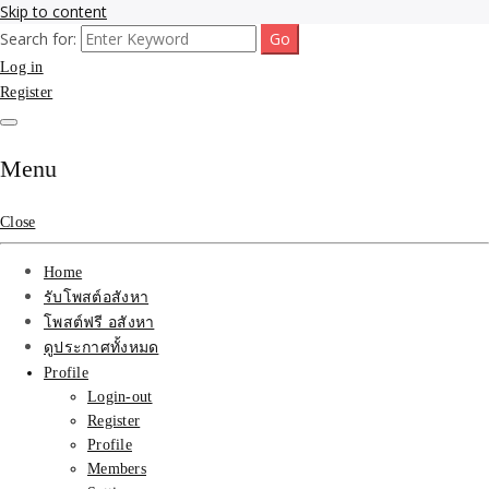
Skip to content
Search for:
รับจ้างโพสขายบ้าน ที่ดิน ไม่มีค่านายหน้า กับบริษัท SEO-AI เน้นติดหน้า
รับจ้างโพสขายบ้าน ที่ดิน
Log in
แรก บริการโพสต์ โปรโมท รับจ้างทำโฆษณา ราคาถูก เว็บขายบ้าน รับโพ
สอสังหา ติดหน้าแรกกูเกิ้ล ทีมงาน บริํษัทใหญ่ รับประกันผลงาน ที่เดียวใน
Register
ติดAI SEO กับบริษัทใหญ่
เมืองไทย ช่วยคุณขายบ้าน อสังหา สินค้าได้จริงๆ ราคาถูกและดี มีอยู่จริง
รับจ้างทำโฆษณา สินค้า
Menu
บ้านที่ดิน ราคา ถูกและดี
Close
ที่สุด บริการ โปรโมท
Home
โฆษณารับโพสอสังหา ทีม
รับโพสต์อสังหา
โพสต์ฟรี อสังหา
งาน บริํษัทใหญ่ เว็บขาย
ดูประกาศทั้งหมด
Profile
บ้าน คุณภาพอันดับ1
Login-out
Register
SEOขายบ้าน
Profile
Members