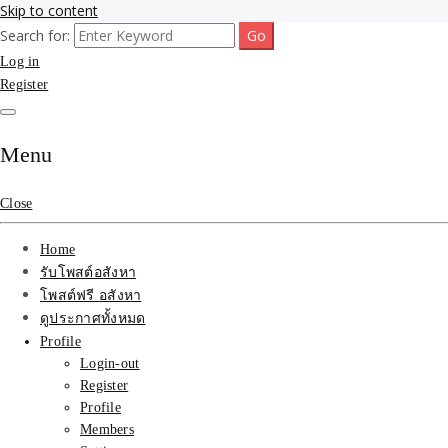
Skip to content
Search for:
รับจ้างโพสขายบ้าน ที่ดิน ไม่มีค่านายหน้า กับบริษัท SEO-AI เน้นติดหน้า
รับจ้างโพสขายบ้าน ที่ดิน
Log in
แรก บริการโพสต์ โปรโมท รับจ้างทำโฆษณา ราคาถูก เว็บขายบ้าน รับโพ
สอสังหา ติดหน้าแรกกูเกิ้ล ทีมงาน บริํษัทใหญ่ รับประกันผลงาน ที่เดียวใน
Register
ติดAI SEO กับบริษัทใหญ่
เมืองไทย ช่วยคุณขายบ้าน อสังหา สินค้าได้จริงๆ ราคาถูกและดี มีอยู่จริง
รับจ้างทำโฆษณา สินค้า
Menu
บ้านที่ดิน ราคา ถูกและดี
Close
ที่สุด บริการ โปรโมท
Home
โฆษณารับโพสอสังหา ทีม
รับโพสต์อสังหา
โพสต์ฟรี อสังหา
งาน บริํษัทใหญ่ เว็บขาย
ดูประกาศทั้งหมด
Profile
บ้าน คุณภาพอันดับ1
Login-out
Register
SEOขายบ้าน
Profile
Members