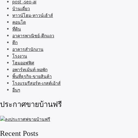
post -seo-ai
บ้านเดี่ยว
ทาวน์โฮม-ทาวน์เฮ้าส์
คอนโด
ที่ดิน
อาคารพาณิชย์-ตึกแถว
ตึก
อาคารสำนักงาน
โรงงาน
โฮมออฟฟิศ
อพาร์ทเม้นท์-หอพัก
พิ้นที่ธุรกิจ-ขายสินค้า
โรงแรมรีสอร์ท-เกสต์เอ้าส์
อื่นๆ
ประกาศขายบ้านฟรี
Recent Posts