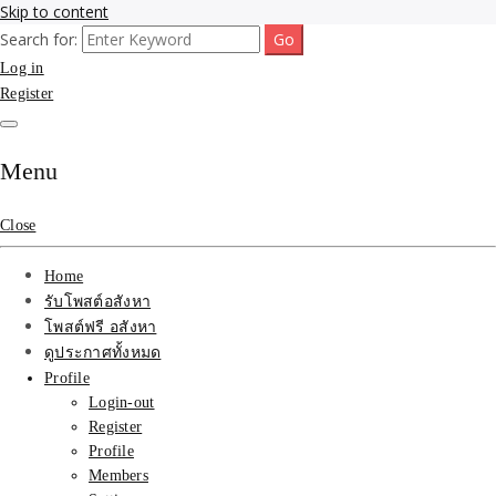
Skip to content
Search for:
รับจ้างโพสขายบ้าน ที่ดิน ไม่มีค่านายหน้า กับบริษัท SEO-AI เน้นติดหน้า
รับจ้างโพสขายบ้าน ที่ดิน
Log in
แรก บริการโพสต์ โปรโมท รับจ้างทำโฆษณา ราคาถูก เว็บขายบ้าน รับโพ
สอสังหา ติดหน้าแรกกูเกิ้ล ทีมงาน บริํษัทใหญ่ รับประกันผลงาน ที่เดียวใน
Register
ติดAI SEO กับบริษัทใหญ่
เมืองไทย ช่วยคุณขายบ้าน อสังหา สินค้าได้จริงๆ ราคาถูกและดี มีอยู่จริง
รับจ้างทำโฆษณา สินค้า
Menu
บ้านที่ดิน ราคา ถูกและดี
Close
ที่สุด บริการ โปรโมท
Home
โฆษณารับโพสอสังหา ทีม
รับโพสต์อสังหา
โพสต์ฟรี อสังหา
งาน บริํษัทใหญ่ เว็บขาย
ดูประกาศทั้งหมด
Profile
บ้าน คุณภาพอันดับ1
Login-out
Register
SEOขายบ้าน
Profile
Members