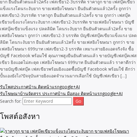
ยาก ยืนยันตัวตนแล้ว2ครั้ง เฟสเขียว2-3บรรทัด ราคาถูก ขาย เฟสบุ๊คเขียว
แข็งแรงโดนระงับยาก ขายเฟสยิงโฆษณา ยืนยันตัวตนแล้ว2ครั้ง ถูกกว่า
เฟสเขียว2-3บรรทัด ราคาถูก ยืนยันตัวตนแล้ว2ครั้ง ขาย ถูกกว่า เฟสบุ๊ค
เขียวแข็งแรงโดนระงับยาก เฟสเขียว2-3บรรทัด ขายเฟสยิงโฆษณา บัญชี
เฟสบุ๊คเขียวแข็งแรง ปลดลิมิต โดนระงับยาก ยืนยันตัวตนแล้ว2ครั้ง ขาย
เฟสยิงโฆษณา ถูกกว่า เฟสเขียว2-3 บรรทัด บัญชีเฟสบุ๊คเขียวแข็งแรง ปลด
ลิมิต โดนระงับยาก ยืนยันตัวตนแล้ว2ครั้ง ขายเฟสยิงโฆษณา ถูกกว่า ขาย
เฟสยิงโฆษณา 699บาท เฟสเขียว2-3 บรรทัด เหมาะสายยิงแอดจริงจัง ซื้อ
บัญชี Facebook พร้อมใช้ คุณภาพสูงยืนยันตัวตนแล้ว ขายบัญชีเฟสบุ๊คเฟส
เขียว ยิงแอดไม่สะดุด เฟสยิงโฆษณา 699บาท ยืนยันตัวตนแล้ว ราคาดีกว่า
ขายบัญชีเฟสบุ๊ค เฟสเขียวพร้อมยิงแอดซื้อบัญชี Facebook พร้อมใช้ ดีกว่า
ปั้นเองยังไง?ปัจจุบันสายยิงแอดจำนวนมากเลือกใช้ บัญชีเฟสเขียว […]
รับโพสประกาศบ้าน ติดหน้าแรกgoogle+AI
รับโฆษณาบ้านจัดสรร ประกาศบ้าน มือสอง ติดหน้าแรกgoogle+AI
Search for:
โพสต์อสังหา