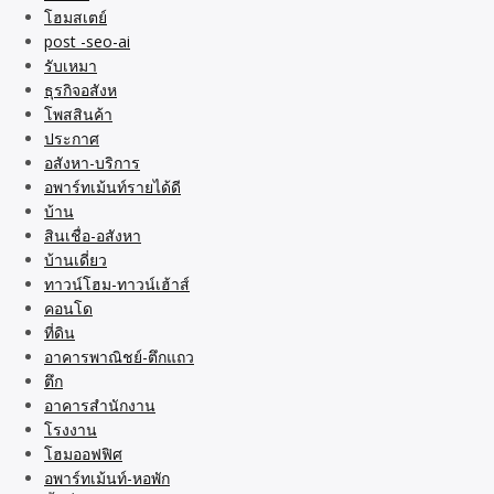
โฮมสเตย์
post -seo-ai
รับเหมา
ธุรกิจอสังห
โพสสินค้า
ประกาศ
อสังหา-บริการ
อพาร์ทเม้นท์รายได้ดี
บ้าน
สินเชื่อ-อสังหา
บ้านเดี่ยว
ทาวน์โฮม-ทาวน์เฮ้าส์
คอนโด
ที่ดิน
อาคารพาณิชย์-ตึกแถว
ตึก
อาคารสำนักงาน
โรงงาน
โฮมออฟฟิศ
อพาร์ทเม้นท์-หอพัก