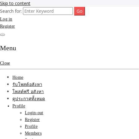
Skip to content
Search for:
รับจ้างโพสขายบ้าน ที่ดิน ไม่มีค่านายหน้า กับบริษัท SEO-AI เน้นติดหน้า
รับจ้างโพสขายบ้าน ที่ดิน
Log in
แรก บริการโพสต์ โปรโมท รับจ้างทำโฆษณา ราคาถูก เว็บขายบ้าน รับโพ
สอสังหา ติดหน้าแรกกูเกิ้ล ทีมงาน บริํษัทใหญ่ รับประกันผลงาน ที่เดียวใน
Register
ติดAI SEO กับบริษัทใหญ่
เมืองไทย ช่วยคุณขายบ้าน อสังหา สินค้าได้จริงๆ ราคาถูกและดี มีอยู่จริง
รับจ้างทำโฆษณา สินค้า
Menu
บ้านที่ดิน ราคา ถูกและดี
Close
ที่สุด บริการ โปรโมท
Home
โฆษณารับโพสอสังหา ทีม
รับโพสต์อสังหา
โพสต์ฟรี อสังหา
งาน บริํษัทใหญ่ เว็บขาย
ดูประกาศทั้งหมด
Profile
บ้าน คุณภาพอันดับ1
Login-out
Register
SEOขายบ้าน
Profile
Members