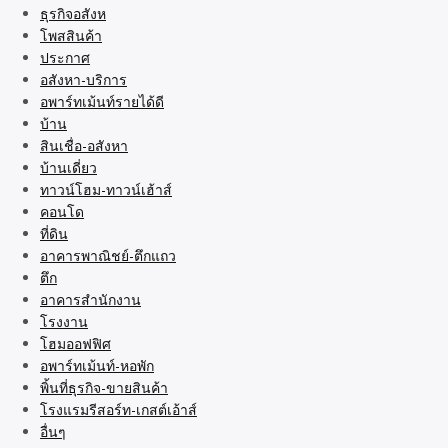
ธุรกิจอสังห
โพสสินค้า
ประกาศ
อสังหา-บริการ
อพาร์ทเม้นท์รายได้ดี
บ้าน
สินเชื่อ-อสังหา
บ้านเดี่ยว
ทาวน์โฮม-ทาวน์เฮ้าส์
คอนโด
ที่ดิน
อาคารพาณิชย์-ตึกแถว
ตึก
อาคารสำนักงาน
โรงงาน
โฮมออฟฟิศ
อพาร์ทเม้นท์-หอพัก
พิ้นที่ธุรกิจ-ขายสินค้า
โรงแรมรีสอร์ท-เกสต์เอ้าส์
อื่นๆ