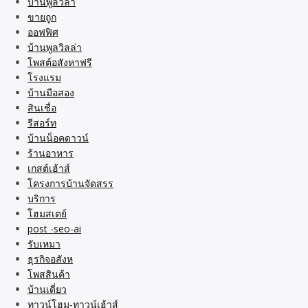
บ้านพูลวิล่า
ขายถูก
ออฟฟิศ
บ้านพูลวิลล่า
โพสต์อสังหาฟรี
โรงแรม
บ้านมือสอง
สินเชื่อ
รีสอร์ท
บ้านน็อคดาวน์
ร้านอาหาร
เกสต์เฮ้าส์
โครงการบ้านจัดสรร
บริการ
โฮมสเตย์
post -seo-ai
รับเหมา
ธุรกิจอสังห
โพสสินค้า
บ้านเดี่ยว
ทาวน์โฮม-ทาวน์เฮ้าส์