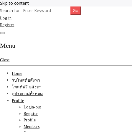
Skip to content
Search for:
รับจ้างโพสขายบ้าน ที่ดิน ไม่มีค่านายหน้า กับบริษัท SEO-AI เน้นติดหน้า
รับจ้างโพสขายบ้าน ที่ดิน
Log in
แรก บริการโพสต์ โปรโมท รับจ้างทำโฆษณา ราคาถูก เว็บขายบ้าน รับโพ
สอสังหา ติดหน้าแรกกูเกิ้ล ทีมงาน บริํษัทใหญ่ รับประกันผลงาน ที่เดียวใน
Register
ติดAI SEO กับบริษัทใหญ่
เมืองไทย ช่วยคุณขายบ้าน อสังหา สินค้าได้จริงๆ ราคาถูกและดี มีอยู่จริง
รับจ้างทำโฆษณา สินค้า
Menu
บ้านที่ดิน ราคา ถูกและดี
Close
ที่สุด บริการ โปรโมท
Home
โฆษณารับโพสอสังหา ทีม
รับโพสต์อสังหา
โพสต์ฟรี อสังหา
งาน บริํษัทใหญ่ เว็บขาย
ดูประกาศทั้งหมด
Profile
บ้าน คุณภาพอันดับ1
Login-out
Register
SEOขายบ้าน
Profile
Members