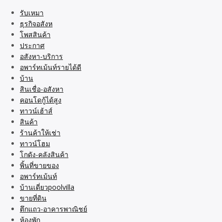
รับเหมา
ธุรกิจอสังห
โพสสินค้า
ประกาศ
อสังหา-บริการ
อพาร์ทเม้นท์รายได้ดี
บ้าน
สินเชื่อ-อสังหา
คอนโดกู้ได้สูง
ทาวน์เฮ้าส์
สินค้า
ร้านค้าให้เช่า
ทาวน์โฮม
โกดัง-คลังสินค้า
พิ้นที่ขายของ
อพาร์ทเม้นท์
บ้านเดี่ยวpoolvilla
ขายที่ดิน
ตึกแถว-อาคารพาณิชย์
ห้องพัก