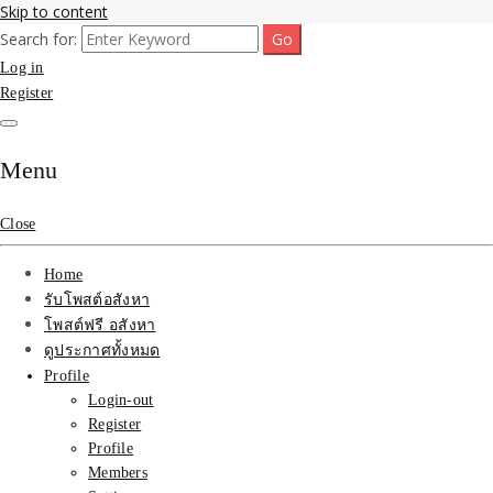
Skip to content
Search for:
รับจ้างโพสขายบ้าน ที่ดิน ไม่มีค่านายหน้า กับบริษัท SEO-AI เน้นติดหน้า
รับจ้างโพสขายบ้าน ที่ดิน
Log in
แรก บริการโพสต์ โปรโมท รับจ้างทำโฆษณา ราคาถูก เว็บขายบ้าน รับโพ
สอสังหา ติดหน้าแรกกูเกิ้ล ทีมงาน บริํษัทใหญ่ รับประกันผลงาน ที่เดียวใน
Register
ติดAI SEO กับบริษัทใหญ่
เมืองไทย ช่วยคุณขายบ้าน อสังหา สินค้าได้จริงๆ ราคาถูกและดี มีอยู่จริง
รับจ้างทำโฆษณา สินค้า
Menu
บ้านที่ดิน ราคา ถูกและดี
Close
ที่สุด บริการ โปรโมท
Home
โฆษณารับโพสอสังหา ทีม
รับโพสต์อสังหา
โพสต์ฟรี อสังหา
งาน บริํษัทใหญ่ เว็บขาย
ดูประกาศทั้งหมด
Profile
บ้าน คุณภาพอันดับ1
Login-out
Register
SEOขายบ้าน
Profile
Members