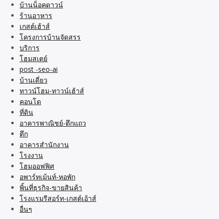
บ้านน็อคดาวน์
ร้านอาหาร
เกสต์เฮ้าส์
โครงการบ้านจัดสรร
บริการ
โฮมสเตย์
post -seo-ai
บ้านเดี่ยว
ทาวน์โฮม-ทาวน์เฮ้าส์
คอนโด
ที่ดิน
อาคารพาณิชย์-ตึกแถว
ตึก
อาคารสำนักงาน
โรงงาน
โฮมออฟฟิศ
อพาร์ทเม้นท์-หอพัก
พิ้นที่ธุรกิจ-ขายสินค้า
โรงแรมรีสอร์ท-เกสต์เอ้าส์
อื่นๆ