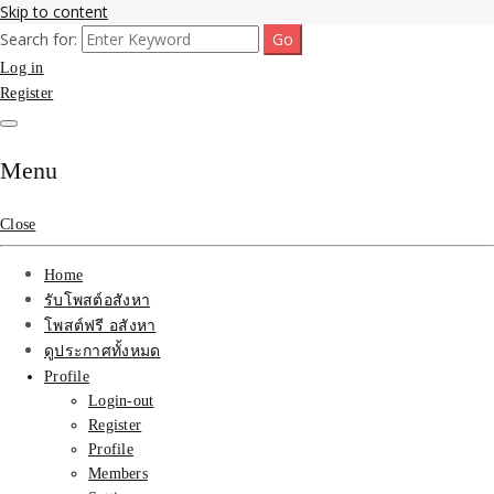
Skip to content
Search for:
รับจ้างโพสขายบ้าน ที่ดิน ไม่มีค่านายหน้า กับบริษัท SEO-AI เน้นติดหน้า
รับจ้างโพสขายบ้าน ที่ดิน
Log in
แรก บริการโพสต์ โปรโมท รับจ้างทำโฆษณา ราคาถูก เว็บขายบ้าน รับโพ
สอสังหา ติดหน้าแรกกูเกิ้ล ทีมงาน บริํษัทใหญ่ รับประกันผลงาน ที่เดียวใน
Register
ติดAI SEO กับบริษัทใหญ่
เมืองไทย ช่วยคุณขายบ้าน อสังหา สินค้าได้จริงๆ ราคาถูกและดี มีอยู่จริง
รับจ้างทำโฆษณา สินค้า
Menu
บ้านที่ดิน ราคา ถูกและดี
Close
ที่สุด บริการ โปรโมท
Home
โฆษณารับโพสอสังหา ทีม
รับโพสต์อสังหา
โพสต์ฟรี อสังหา
งาน บริํษัทใหญ่ เว็บขาย
ดูประกาศทั้งหมด
Profile
บ้าน คุณภาพอันดับ1
Login-out
Register
SEOขายบ้าน
Profile
Members