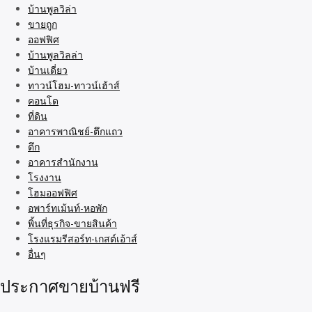
บ้านพูลวิล่า
ขายถูก
ออฟฟิศ
บ้านพูลวิลล่า
บ้านเดี่ยว
ทาวน์โฮม-ทาวน์เฮ้าส์
คอนโด
ที่ดิน
อาคารพาณิชย์-ตึกแถว
ตึก
อาคารสำนักงาน
โรงงาน
โฮมออฟฟิศ
อพาร์ทเม้นท์-หอพัก
พิ้นที่ธุรกิจ-ขายสินค้า
โรงแรมรีสอร์ท-เกสต์เอ้าส์
อื่นๆ
ประกาศขายบ้านฟรี